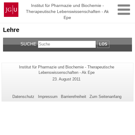
Zum
Johannes
Institut für Pharmazie und Biochemie -
Inhalt
Therapeutische Lebenswissenschaften - Ak
Gutenberg-
springen
Epe
Universität
Mainz
Lehre
SUCHE
LOS
Seiten-
Institut für Pharmazie und Biochemie - Therapeutische
Zusätzliche
Name:
Lebenswissenschaften - Ak Epe
Informationen
Letzte
23. August 2011
zu
Aktualisierung:
dieser
Seite
Datenschutz
Impressum
Barrierefreiheit
Zum Seitenanfang